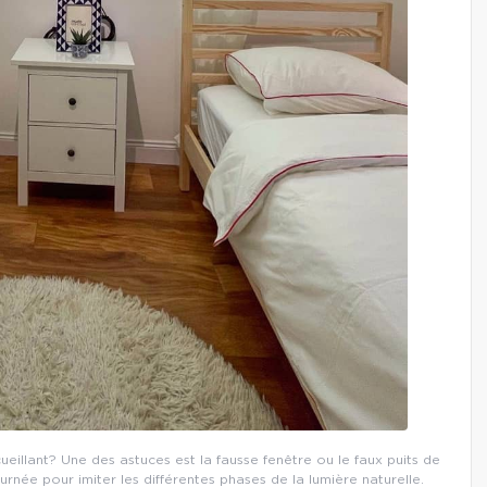
illant? Une des astuces est la fausse fenêtre ou le faux puits de
urnée pour imiter les différentes phases de la lumière naturelle.