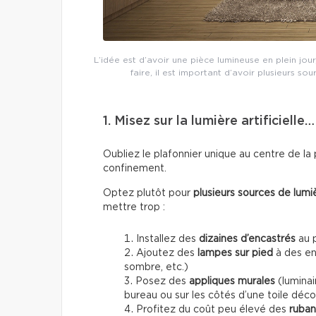
L’idée est d’avoir une pièce lumineuse en plein jou
faire, il est important d’avoir plusieurs so
1. Misez sur la lumière artificielle
Oubliez le plafonnier unique au centre de la
confinement.
Optez plutôt pour
plusieurs sources de lumi
mettre trop :
Installez des
dizaines d’encastrés
au p
Ajoutez des
lampes sur pied
à des en
sombre, etc.)
Posez des
appliques murales
(luminai
bureau ou sur les côtés d’une toile déco
Profitez du coût peu élevé des
ruba