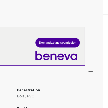
Demandez une soumission
Fenestration
Bois
,
PVC